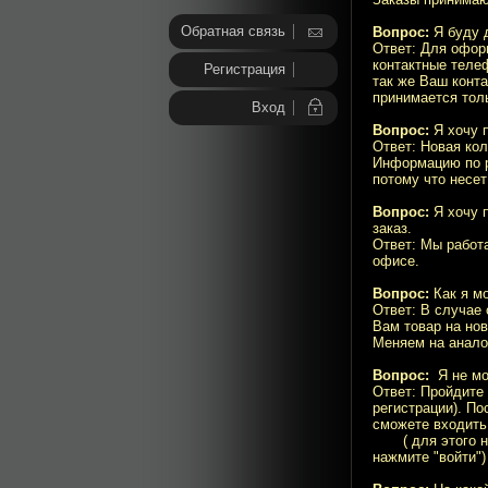
Обратная связь
Вопрос:
Я буду д
Ответ: Для офор
контактные теле
Регистрация
так же Ваш конта
принимается тол
Вход
Вопрос:
Я хочу 
Ответ: Новая кол
Информацию по р
потому что несет
Вопрос:
Я хочу п
заказ.
Ответ: Мы работа
офисе.
Вопрос:
Как я мо
Ответ: В случае
Вам товар на нов
Меняем на анало
Вопрос:
Я не мог
Ответ: Пройдите 
регистрации). П
сможете входить 
( для этого наж
нажмите "войти")