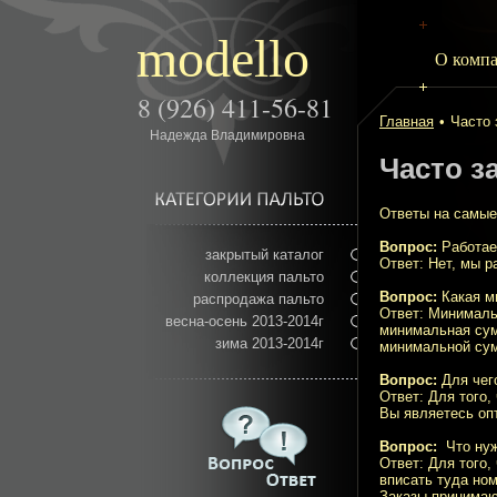
modello
О комп
8 (926) 411-56-81
Главная
•
Часто
Надежда Владимировна
Часто з
Ответы на самые
Вопрос:
Работае
закрытый каталог
Ответ: Нет, мы 
коллекция пальто
Вопрос:
Какая м
распродажа пальто
Ответ: Минималь
весна-осень 2013-2014г
минимальная сум
зима 2013-2014г
минимальной сум
Вопрос:
Для чег
Ответ: Для того,
Вы являетесь оп
Вопрос:
Что нужн
Ответ: Для того,
вписать туда но
Заказы принимают