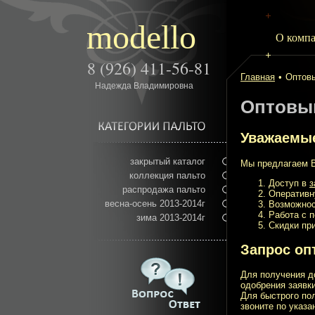
modello
О комп
8 (926) 411-56-81
Главная
•
Оптов
Надежда Владимировна
Оптовы
Уважаемые
закрытый каталог
Мы предлагаем В
коллекция пальто
Доступ в
з
распродажа пальто
Оперативн
весна-осень 2013-2014г
Возможнос
Работа с 
зима 2013-2014г
Скидки при
Запрос оп
Для получения д
одобрения заявк
Для быстрого по
звоните по указ